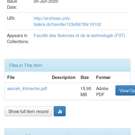
Issue
20-Jun-2020
Date:
URI:
http://archives.univ-
biskra.dz/handle/123456789/18102
Appears in
Faculté des Sciences et de la technologie (FST)
Collections:
Files in This Item:
File
Description
Size
Format
samah_khineche.pdf
15,95
Adobe
View/O
MB
PDF
Show full item record