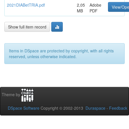
2021DIABetTRIA.pdf
2,05
Adobe
View/Op
MB
PDF
Show full item record
Items in DSpace are protected by copyright, with all rights
reserved, unless otherwise indicated.
Theme by
DSpace Software
Copyright © 2002-2013
Duraspace
-
Feedback