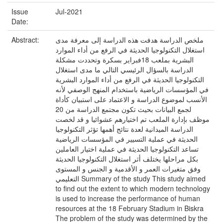
Issue
Jul-2021
Date:
Abstract:
ملخص الدراسة هدفت هذه الدراسة إلى معرفة مدى
استغلال التكنولوجيا الحديثة في الرفع من أداء الموارد
البشرية بملعب 18فبراير بسكرة وتحددت مشكلة
الدراسة بالسؤال الرئيسي التالي ما مدى استغلال
التكنولوجيا الحديثة في الرفع من أداء الموارد البشرية
في المؤسسات الرياضية باستخدام المنهج الوصفي لأنه
الأنسب لموضوع الدراسة و الاعتماد على استبيان كأداة
لجمع البيانات بحيث تكون مجتمع الدراسة من 20
موظف بإدارة الملعب تم اختيارهم عشوائيا و قد لخصت
الدراسة الميدانية لعدة نتائج أهمها تؤثر التكنولوجيا
الحديثة في عملية التسيير في المؤسسات الرياضية
تساعد التكنولوجيا الحديثة في عملية اختيار العاملين
بكل مراحلها يختلف أثر استغلال التكنولوجيا الحديثة
وفق متغيرات العمر و الأقدمية و الجنس و المستوى
التعليمي Summary of the study This study aimed
to find out the extent to which modern technology
is used to increase the performance of human
resources at the 18 February Stadium in Biskra
The problem of the study was determined by the