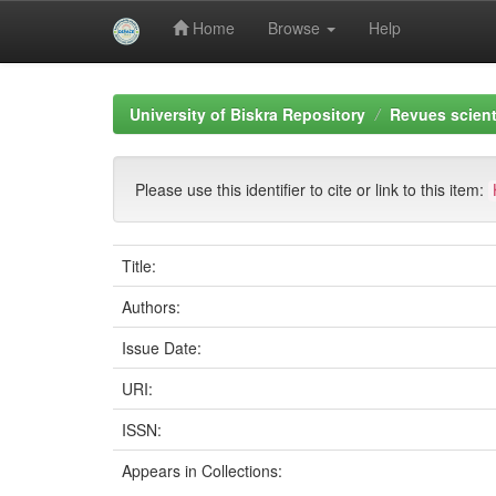
Home
Browse
Help
Skip
navigation
University of Biskra Repository
Revues scient
Please use this identifier to cite or link to this item:
Title:
Authors:
Issue Date:
URI:
ISSN:
Appears in Collections: