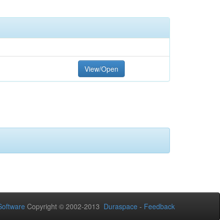
View/Open
oftware
Copyright © 2002-2013
Duraspace
-
Feedback