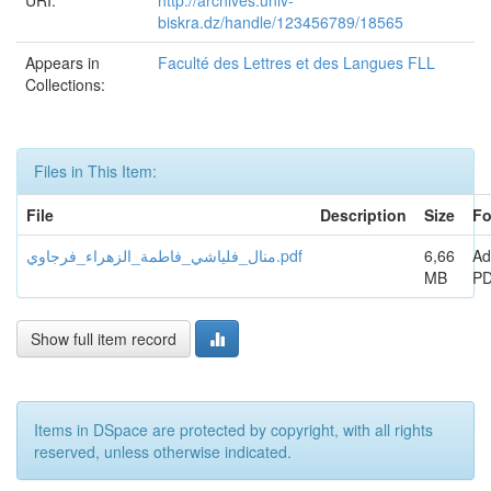
URI:
http://archives.univ-
biskra.dz/handle/123456789/18565
Appears in
Faculté des Lettres et des Langues FLL
Collections:
Files in This Item:
File
Description
Size
Fo
منال_فلياشي_فاطمة_الزهراء_فرجاوي.pdf
6,66
Ad
MB
P
Show full item record
Items in DSpace are protected by copyright, with all rights
reserved, unless otherwise indicated.