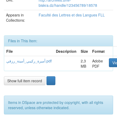
URI:
http://archives.univ-
biskra.dz/handle/123456789/18578
Appears in
Faculté des Lettres et des Langues FLL
Collections:
Files in This Item:
File
Description
Size
Format
أميرة_ركيبي_أمينة_رزقي.pdf
2,3
Adobe
Vi
MB
PDF
Show full item record
Items in DSpace are protected by copyright, with all rights
reserved, unless otherwise indicated.