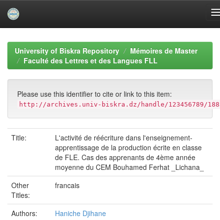
Skip
navigation
University of Biskra Repository
Mémoires de Master
Faculté des Lettres et des Langues FLL
Please use this identifier to cite or link to this item:
http://archives.univ-biskra.dz/handle/123456789/188
Title:
L'activité de réécriture dans l'enseignement-
apprentissage de la production écrite en classe
de FLE. Cas des apprenants de 4ème année
moyenne du CEM Bouhamed Ferhat _Lichana_
Other
francais
Titles:
Authors:
Haniche Djihane