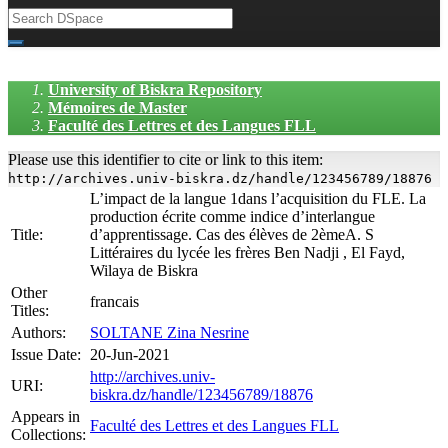
University of Biskra Repository
Mémoires de Master
Faculté des Lettres et des Langues FLL
Please use this identifier to cite or link to this item:
http://archives.univ-biskra.dz/handle/123456789/18876
L’impact de la langue 1dans l’acquisition du FLE. La
production écrite comme indice d’interlangue
Title:
d’apprentissage. Cas des élèves de 2èmeA. S
Littéraires du lycée les frères Ben Nadji , El Fayd,
Wilaya de Biskra
Other
francais
Titles:
Authors:
SOLTANE Zina Nesrine
Issue Date:
20-Jun-2021
http://archives.univ-
URI:
biskra.dz/handle/123456789/18876
Appears in
Faculté des Lettres et des Langues FLL
Collections: