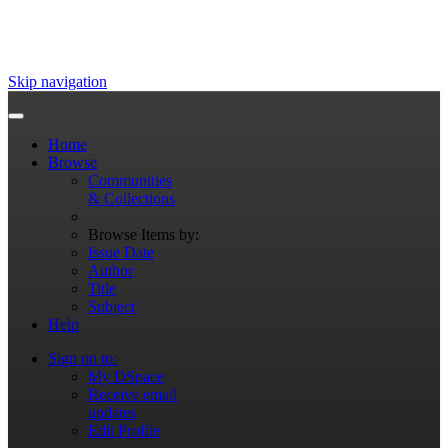
Skip navigation
Home
Browse
Communities
& Collections
Browse Items by:
Issue Date
Author
Title
Subject
Help
Sign on to:
My DSpace
Receive email
updates
Edit Profile