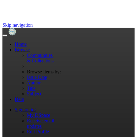
Skip navigation
Home
Browse
Communities
& Collections
Browse Items by:
Issue Date
Author
Title
Subject
Help
Sign on to:
My DSpace
Receive email
updates
Edit Profile