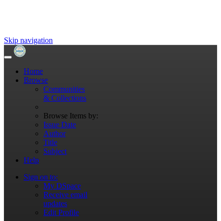
Skip navigation
Home
Browse
Communities
& Collections
Browse Items by:
Issue Date
Author
Title
Subject
Help
Sign on to:
My DSpace
Receive email
updates
Edit Profile