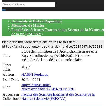
University of Biskra Repository
Mémoires de Master
Faculté des Sciences Exactes et des Science de la Nature et
de la vie (FSESNV)
Please use this identifier to cite or link to this item:
http://archives.univ-biskra.dz/handle/123456789/19230
Etude de l’inhibition de l’Acétylcholinestérase et le
Title:
Butyrylcholinestérase (AChE/BuChE) par des
méthodes de la modélisation moléculaire.
Other
كيمياء
Titles:
Authors:
HASNI Ferdaous
Issue Date:
20-Jun-2021
http://archives.univ-
URI:
biskra.dz/handle/123456789/19230
Appears in
Faculté des Sciences Exactes et des Science de la
Collections:
Nature et de la vie (FSESNV)