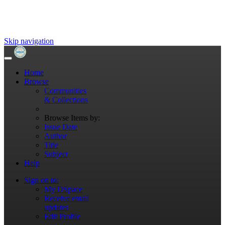
Skip navigation
Home
Browse
Communities
& Collections
Browse Items by:
Issue Date
Author
Title
Subject
Help
Sign on to:
My DSpace
Receive email
updates
Edit Profile