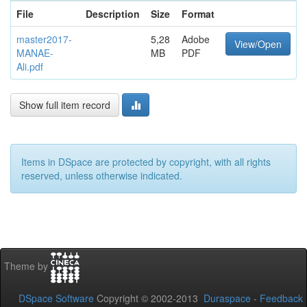
File
Description
Size
Format
master2017-
5,28
Adobe
View/Open
MANAE-
MB
PDF
Ali.pdf
Show full item record
Items in DSpace are protected by copyright, with all rights
reserved, unless otherwise indicated.
Theme by
DSpace Software
Copyright © 2002-2013
Duraspace
-
Feedback