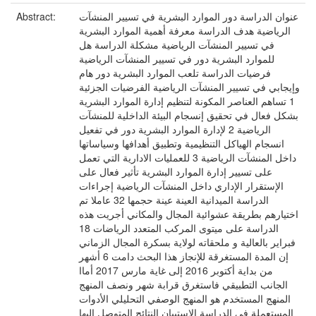
عنوان الدراسة دور الموارد البشرية في تسيير المنشآت
Abstract:
الرياضية هدف الدراسة معرفة أهمية الموارد البشرية
في تسيير المنشآت الرياضية مشكلة الدراسة هل
للموارد البشرية دور في تسيير المنشآت الرياضية
فرضيات الدراسة تلعب الموارد البشرية دور هام
وإيجابي في تسيير المنشآت الرياضية الفرضيات الجزئية
1 تساهم العناصر المكونة لتنظيم إدارة الموارد البشرية
بشكل فعال في تحقيق إنسجام البيئة الداخلية للمنشآت
الرياضية 2 لإدارة الموارد البشرية دور في تفعيل
انسجام الهياكل التنظيمية وتطبيق أهدافها وسياساتها
داخل المنشآت الرياضية 3 للعمليات الادارية التي تعمل
على تسيير إدارة الموارد البشرية تأثير فعال على
الإستقرار الإداري داخل المنشآت الرياضية إجراءات
الدراسة الميدانية العينة عينة حجمها 32 عاملا تم
اختيارهم بطريقة عشوائية المجال والمكاني أجريت هذه
الدراسة على ميتوى المركب المتعدد الرياضات 18
فبراير بالعالية و ملحقاته لولاية بسكرة المجال الزماني
إن المدة المستغرقة للإنجاز هذا البحث دامت 6 أشهر
من بداية أكتوبر 2016 إلى غاية مارس 2017 أماا
الجانب التطبيقي فاستغرق قرابة شهر ونصف المنهج
المنهج المستخدم هو المنهج الوصفي التحليلي الأدوات
المستعملة في الدراسة الاستبيان النتائج المتوصل إليها