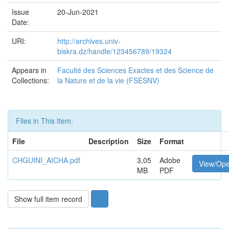
Issue
20-Jun-2021
Date:
URI:
http://archives.univ-
biskra.dz/handle/123456789/19324
Appears in
Faculté des Sciences Exactes et des Science de
Collections:
la Nature et de la vie (FSESNV)
Files in This Item:
File
Description
Size
Format
CHGUINI_AICHA.pdf
3,05
Adobe
View/Op
MB
PDF
Show full item record