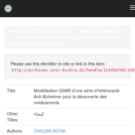
Skip
navigation
University of Biskra Repository
Mémoires de Master
Faculté des Sciences Exactes et des Science de la
Nature et de la vie (FSESNV)
Please use this identifier to cite or link to this item:
http://archives.univ-biskra.dz/handle/123456789/193
Title:
Modélisation QSAR d’une série d’hétérocycle
Anti-Alzheimer pour la découverte des
médicaments
Other
كيمياء
Titles:
Authors:
CHGUINI AICHA