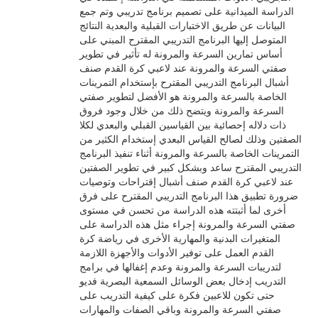
الدراسة الميدانية على تصميم برنامج تدريبي وتم جمع
البيانات عن طريق الاختبارات القبلية والبعدية النتائج
المتوصل إليها البرنامج التدريبي المقترح المبني على
أساس تمارين السرعة والمرونة له تأثير في تطوير
صفتي السرعة والمرونة عند لاعبي كرة القدم صنف
أشبال البرنامج التدريبي المقترح بإستخدام التمرينات
الخاصة بالسرعة والمرونة هو الأفضل لتطوير صفتي
السرعة والمرونة ويتضح ذلك من خلال وجود فروق
ذات دلاله إحصائية بين القياسين القبلي والبعدي لكلا
الصفتين وذلك لصالح القياس البعدي إستخدام الكثير من
التمرينات الخاصة بالسرعة والمرونة أثناء تنفيذ البرنامج
التدريبي المقترح ساعد وبشكل كبير في تطوير الصفتين
عند لاعبي كرة القدم صنف أشبال إقتراحات وتوصيات
ضرورة تطبيق هذا البرنامج التدريبي المقترح على فرق
أخرى لما أثبتته هذه الدراسة من تحسن في مستوى
صفتي السرعة والمرونة إجراء مثل هذه الدراسة على
المتغيرات البدنية والمهارية الأخرى في رياضة كرة
القدم العمل على توفير الأدوات والأجهزة اللازمة
لتدريبات السرعة والمرونة وعدم إغفالها في برامج
التدريب إدخال بعض الوسائل السمعية البصرية فديو
حتى تكون للاعبين فكرة على كيفية التدريب على
صفتي السرعة والمرونة وباقي الصفات والمهارات