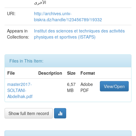
الأخرى
URI:
http://archives.univ-
biskra.dz/handle/123456789/19332
Appears in
Institut des sciences et techniques des activités
Collections:
physiques et sportives (ISTAPS)
Files in This Item:
File
Description
Size
Format
master2017-
6,57
Adobe
View/Open
SOLTANI-
MB
PDF
Abdelhak.pdf
Show full item record