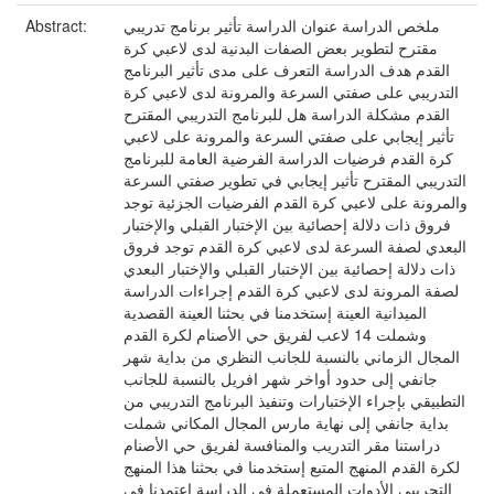
ملخص الدراسة عنوان الدراسة تأثير برنامج تدريبي
Abstract:
مقترح لتطوير بعض الصفات البدنية لدى لاعبي كرة
القدم هدف الدراسة التعرف على مدى تأثير البرنامج
التدريبي على صفتي السرعة والمرونة لدى لاعبي كرة
القدم مشكلة الدراسة هل للبرنامج التدريبي المقترح
تأثير إيجابي على صفتي السرعة والمرونة على لاعبي
كرة القدم فرضيات الدراسة الفرضية العامة للبرنامج
التدريبي المقترح تأثير إيجابي في تطوير صفتي السرعة
والمرونة على لاعبي كرة القدم الفرضيات الجزئية توجد
فروق ذات دلالة إحصائية بين الإختبار القبلي والإختبار
البعدي لصفة السرعة لدى لاعبي كرة القدم توجد فروق
ذات دلالة إحصائية بين الإختبار القبلي والإختبار البعدي
لصفة المرونة لدى لاعبي كرة القدم إجراءات الدراسة
الميدانية العينة إستخدمنا في بحثنا العينة القصدية
وشملت 14 لاعب لفريق حي الأصنام لكرة القدم
المجال الزماني بالنسبة للجانب النظري من بداية شهر
جانفي إلى حدود أواخر شهر افريل بالنسبة للجانب
التطبيقي بإجراء الإختبارات وتنفيذ البرنامج التدريبي من
بداية جانفي إلى نهاية مارس المجال المكاني شملت
دراستنا مقر التدريب والمنافسة لفريق حي الأصنام
لكرة القدم المنهج المتبع إستخدمنا في بحثنا هذا المنهج
التجريبي الأدوات المستعملة في الدراسة إعتمدنا في