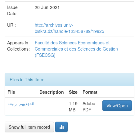
Issue
20-Jun-2021
Date:
URI:
http://archives.univ-
biskra.dz/handle/123456789/19625
Appears in
Faculté des Sciences Economiques et
Collections:
Commerciales et des Sciences de Gestion
(FSECSG)
Files in This Item:
File
Description
Size
Format
دیھم_ربیعة.pdf
1,19
Adobe
View/Open
MB
PDF
Show full item record