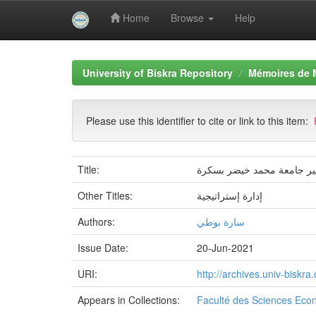
Home
Browse
Help
Skip
navigation
University of Biskra Repository
Mémoires de 
Please use this identifier to cite or link to this item:
Title:
Other Titles:
إدارة إستراتیجیة
Authors:
سارة بوطي
Issue Date:
20-Jun-2021
URI:
http://archives.univ-bisk
Appears in Collections:
Faculté des Sciences Eco