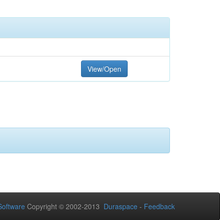
View/Open
oftware
Copyright © 2002-2013
Duraspace
-
Feedback