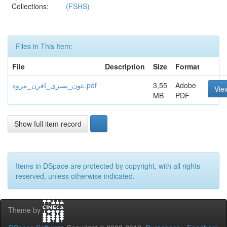
Collections:
(FSHS)
Files in This Item:
File
Description
Size
Format
عون_يسرى_افرن_مروة.pdf
3,55
Adobe
Vie
MB
PDF
Show full item record
Items in DSpace are protected by copyright, with all rights
reserved, unless otherwise indicated.
Theme by