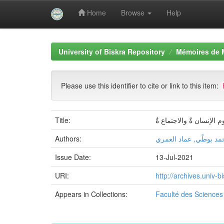
Home
Browse
Help
Skip
navigation
University of Biskra Repository
Mémoires de 
Please use this identifier to cite or link to this item:
Title:
 الإنسان ةٌ والاجتماع ةٌ
Authors:
مد بوطًي, عماد العمري
Issue Date:
13-Jul-2021
URI:
http://archives.univ
Appears in Collections:
Faculté des Sciences