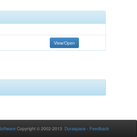
View/Open
oftware
Copyright © 2002-2013
Duraspace
-
Feedback