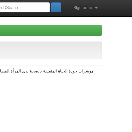
Sign on to:
مؤشرات جودة الحياة المتعلقة بالصحة لدى المرأة المصابة بمرض مزمن (السكري و ضغط الدم ) في ظل جائحة كورونا دراسة عيادية على ثلاث حالات بمدينة _بسكرة _