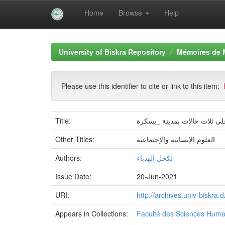
Home
Browse
Help
Skip
navigation
University of Biskra Repository
Mémoires de 
Please use this identifier to cite or link to this item:
Title:
Other Titles:
العلوم الإنسانية والإجتماعية
Authors:
لكحل الهذباء
Issue Date:
20-Jun-2021
URI:
http://archives.univ-biskr
Appears in Collections:
Faculté des Sciences Huma