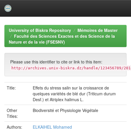
Skip
navigation
University of Biskra Repository
Mémoires de Master
Faculté des Sciences Exactes et des Science de la
Nature et de la vie (FSESNV)
Please use this identifier to cite or link to this item:
http://archives.univ-biskra.dz/handle/123456789/201
Title:
Effets du stress salin sur la croissance de
quelques variétés de blé dur (Triticum durum
Desf.) et Atriplex halimus L.
Other
Biodiversité et Physiologie Végétale
Titles:
Authors:
ELKAIHEL Mohamed