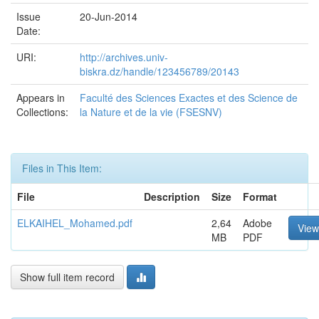
Issue
20-Jun-2014
Date:
URI:
http://archives.univ-
biskra.dz/handle/123456789/20143
Appears in
Faculté des Sciences Exactes et des Science de
Collections:
la Nature et de la vie (FSESNV)
Files in This Item:
File
Description
Size
Format
ELKAIHEL_Mohamed.pdf
2,64
Adobe
Vie
MB
PDF
Show full item record