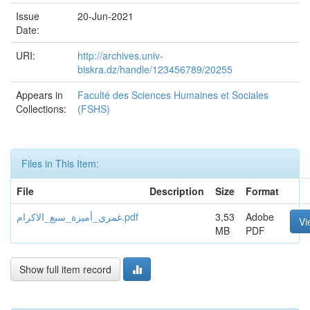
Issue
20-Jun-2021
Date:
URI:
http://archives.univ-
biskra.dz/handle/123456789/20255
Appears in
Faculté des Sciences Humaines et Sociales
Collections:
(FSHS)
Files in This Item:
File
Description
Size
Format
غمري_أميرة_سبع_الاكرام.pdf
3,53
Adobe
Vi
MB
PDF
Show full item record