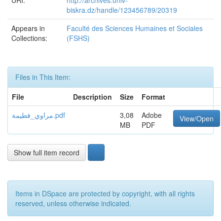
URI:
http://archives.univ-
biskra.dz/handle/123456789/20319
Appears in
Faculté des Sciences Humaines et Sociales
Collections:
(FSHS)
Files in This Item:
File
Description
Size
Format
مراوي_فطيمة.pdf
3,08
Adobe
View/Open
MB
PDF
Show full item record
Items in DSpace are protected by copyright, with all rights
reserved, unless otherwise indicated.