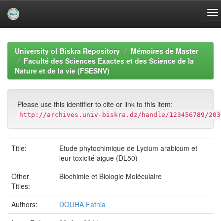
Skip
navigation
University of Biskra Repository
Mémoires de Master
Faculté des Sciences Exactes et des Science de la
Nature et de la vie (FSESNV)
Please use this identifier to cite or link to this item:
http://archives.univ-biskra.dz/handle/123456789/203
Title:
Etude phytochimique de Lycium arabicum et
leur toxicité aigue (DL50)
Other
Biochimie et Biologie Moléculaire
Titles:
Authors:
DOUHA Fathia