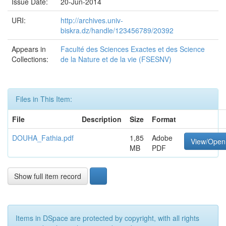
Issue Date:
20-Jun-2014
URI:
http://archives.univ-
biskra.dz/handle/123456789/20392
Appears in
Faculté des Sciences Exactes et des Science
Collections:
de la Nature et de la vie (FSESNV)
Files in This Item:
File
Description
Size
Format
DOUHA_Fathia.pdf
1,85
Adobe
View/Open
MB
PDF
Show full item record
Items in DSpace are protected by copyright, with all rights