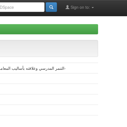
Sign on to:
التنمر المدرسي وعلاقته بأساليب المعاملة الوالدية لدى تلاميذ المرحلة المتوسطة - دراسة ميدانية بمتوسطة طيبي عبد الرحمان لسنة الثانية متوسط-