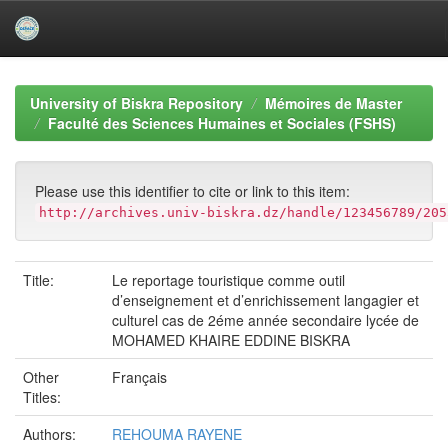
Skip
navigation
University of Biskra Repository
Mémoires de Master
Faculté des Sciences Humaines et Sociales (FSHS)
Please use this identifier to cite or link to this item:
http://archives.univ-biskra.dz/handle/123456789/205
Title:
Le reportage touristique comme outil
d’enseignement et d’enrichissement langagier et
culturel cas de 2éme année secondaire lycée de
MOHAMED KHAIRE EDDINE BISKRA
Other
Français
Titles:
Authors:
REHOUMA RAYENE