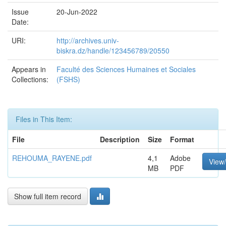
Issue
20-Jun-2022
Date:
URI:
http://archives.univ-
biskra.dz/handle/123456789/20550
Appears in
Faculté des Sciences Humaines et Sociales
Collections:
(FSHS)
Files in This Item:
File
Description
Size
Format
REHOUMA_RAYENE.pdf
4,1
Adobe
View
MB
PDF
Show full item record