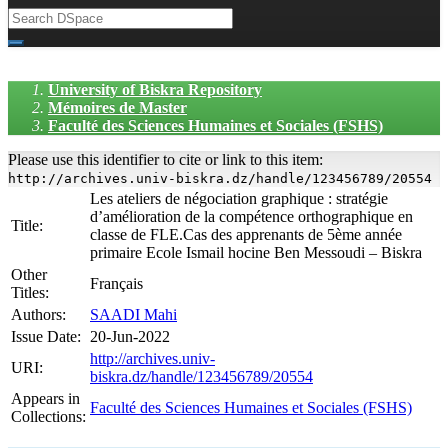
University of Biskra Repository
Mémoires de Master
Faculté des Sciences Humaines et Sociales (FSHS)
Please use this identifier to cite or link to this item:
http://archives.univ-biskra.dz/handle/123456789/20554
Les ateliers de négociation graphique : stratégie
d’amélioration de la compétence orthographique en
Title:
classe de FLE.Cas des apprenants de 5ème année
primaire Ecole Ismail hocine Ben Messoudi – Biskra
Other
Français
Titles:
Authors:
SAADI Mahi
Issue Date:
20-Jun-2022
http://archives.univ-
URI:
biskra.dz/handle/123456789/20554
Appears in
Faculté des Sciences Humaines et Sociales (FSHS)
Collections: