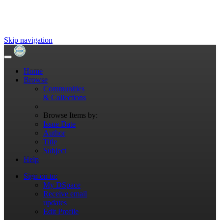
Skip navigation
Home
Browse
Communities
& Collections
Browse Items by:
Issue Date
Author
Title
Subject
Help
Sign on to:
My DSpace
Receive email
updates
Edit Profile