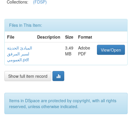
Collections:
(FDSP)
Files in This Item:
File
Description
Size
Format
المبادئ الحديثة
3,49
Adobe
View/Open
لسير المرفق
MB
PDF
العمومي.pdf
Show full item record
Items in DSpace are protected by copyright, with all rights
reserved, unless otherwise indicated.