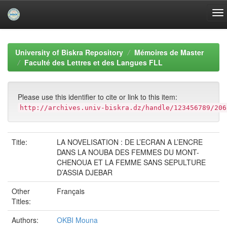
Skip
navigation
University of Biskra Repository
Mémoires de Master
Faculté des Lettres et des Langues FLL
Please use this identifier to cite or link to this item:
http://archives.univ-biskra.dz/handle/123456789/206
Title:
LA NOVELISATION : DE L’ECRAN A L’ENCRE
DANS LA NOUBA DES FEMMES DU MONT-
CHENOUA ET LA FEMME SANS SEPULTURE
D’ASSIA DJEBAR
Other
Français
Titles:
Authors:
OKBI Mouna