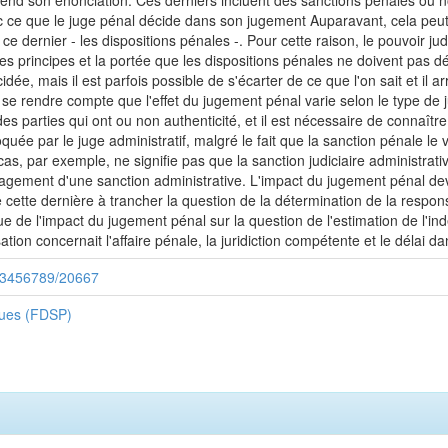
s'étend son énonciation. Ces derniers incluent des sanctions pénales ou 
nc ce que le juge pénal décide dans son jugement Auparavant, cela peut ê
 ce dernier - les dispositions pénales -. Pour cette raison, le pouvoir ju
s, les principes et la portée que les dispositions pénales ne doivent pas d
dée, mais il est parfois possible de s'écarter de ce que l'on sait et il a
 se rendre compte que l'effet du jugement pénal varie selon le type de j
es parties qui ont ou non authenticité, et il est nécessaire de connaître 
uée par le juge administratif, malgré le fait que la sanction pénale le ver
cas, par exemple, ne signifie pas que la sanction judiciaire administra
gement d'une sanction administrative. L'impact du jugement pénal devan
e cette dernière à trancher la question de la détermination de la responsa
due de l'impact du jugement pénal sur la question de l'estimation de l'i
sation concernait l'affaire pénale, la juridiction compétente et le délai d
/123456789/20667
iques (FDSP)