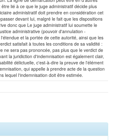
non. La ligne de démarcation peut être en d'autres
tre lié à ce que le juge administratif décide plus
diciaire administratif doit prendre en considération cet
épasser devant lui, malgré le fait que les dispositions
rrive donc que Le juge administratif lui soumette le
ustice administrative (pouvoir d'annulation -
l'étendue et la portée de cette autorité, ainsi que les
dict satisfait à toutes les conditions de sa validité :
tive ne sera pas prononcée, pas plus que le verdict de
t la juridiction d'indemnisation est également clair,
bilité délictuelle, c'est-à-dire la preuve de l'élément
ndemnisation, qui appelle à prendre acte de la question
ans lequel l'indemnisation doit être estimée.