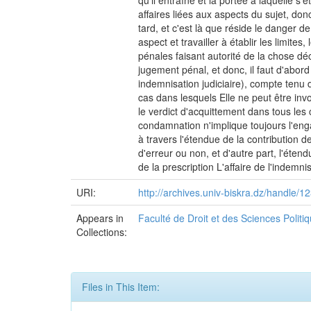
qu'il entraîne et la portée à laquelle 
affaires liées aux aspects du sujet, do
tard, et c'est là que réside le danger de
aspect et travailler à établir les limite
pénales faisant autorité de la chose déci
jugement pénal, et donc, il faut d'abord
indemnisation judiciaire), compte tenu d
cas dans lesquels Elle ne peut être invoq
le verdict d'acquittement dans tous les 
condamnation n'implique toujours l'enga
à travers l'étendue de la contribution d
d'erreur ou non, et d'autre part, l'éten
de la prescription L'affaire de l'indemni
URI:
http://archives.univ-biskra.dz/handle
Appears in
Faculté de Droit et des Sciences Polit
Collections:
Files in This Item: