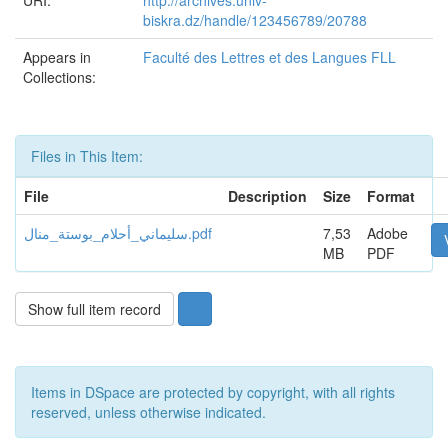
URI:
http://archives.univ-
biskra.dz/handle/123456789/20788
Appears in
Faculté des Lettres et des Langues FLL
Collections:
Files in This Item:
File
Description
Size
Format
سليماني_أحلام_بوستة_منال.pdf
7,53
Adobe
MB
PDF
Show full item record
Items in DSpace are protected by copyright, with all rights
reserved, unless otherwise indicated.