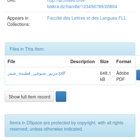
URI:
http://archives.univ-
biskra.dz/handle/123456789/20804
Appears in
Faculté des Lettres et des Langues FLL
Collections:
Files in This Item:
File
Description
Size
Format
مريم_شنوفي_فطيمة_شيتر.pdf
648,1
Adobe
kB
PDF
Show full item record
Items in DSpace are protected by copyright, with all rights
reserved, unless otherwise indicated.