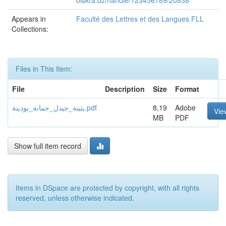
biskra.dz/handle/123456789/20838
Appears in
Faculté des Lettres et des Langues FLL
Collections:
Files in This Item:
File
Description
Size
Format
بثينة_جيدل_جمانة_بوذينة.pdf
8,19
Adobe
Vie
MB
PDF
Show full item record
Items in DSpace are protected by copyright, with all rights
reserved, unless otherwise indicated.