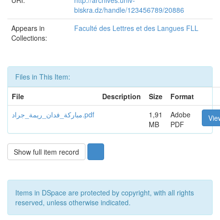
URI:
http://archives.univ-
biskra.dz/handle/123456789/20886
Appears in
Faculté des Lettres et des Langues FLL
Collections:
Files in This Item:
File
Description
Size
Format
مباركة_فدان_ريمة_جراد.pdf
1,91
Adobe
Vie
MB
PDF
Show full item record
Items in DSpace are protected by copyright, with all rights
reserved, unless otherwise indicated.