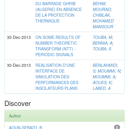
DU BARRAGE GHRIB
BEHIM,
(ALGERIE) EN ABSENCE
MOURAD
;
DE LA PROTECTION
CHIBLAK,
THERMIQUE
MOHAMED
MANSOUR
30-Dec-2013
ON SOME RESULTS OF
TOUBA, M
;
NUMBER THEORETIC
BENNIA, A
;
TRANSFORM (NTT) -
TOUBA, S
PERIODIC SIGNALS
30-Dec-2013
REALISATION D’UNE
BENLAHMIDI,
INTERFACE DE
S
;
MOUMMI, N
;
SIMULATION DES
MOUMMI, A
;
PERFORMANCES DES
AOUES, K
;
INSOLATEURS PLANS
LABED, A
Discover
Author
AOUN-SEBAITI, B
2