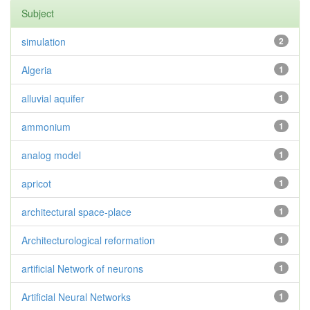
Subject
simulation
2
Algeria
1
alluvial aquifer
1
ammonium
1
analog model
1
apricot
1
architectural space-place
1
Architecturological reformation
1
artificial Network of neurons
1
Artificial Neural Networks
1