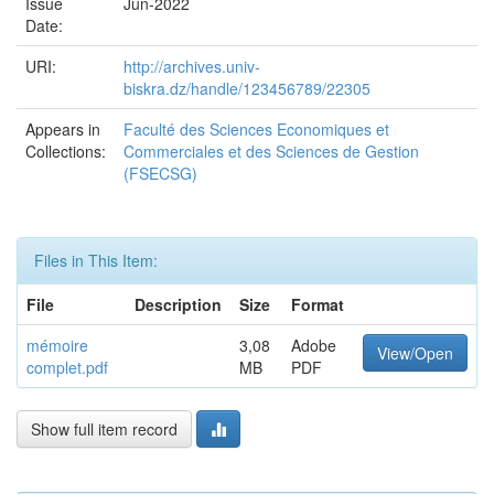
Issue
Jun-2022
Date:
URI:
http://archives.univ-
biskra.dz/handle/123456789/22305
Appears in
Faculté des Sciences Economiques et
Collections:
Commerciales et des Sciences de Gestion
(FSECSG)
Files in This Item:
File
Description
Size
Format
mémoire
3,08
Adobe
View/Open
complet.pdf
MB
PDF
Show full item record