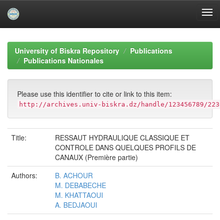
Skip
navigation
University of Biskra Repository
Publications
Publications Nationales
Please use this identifier to cite or link to this item:
http://archives.univ-biskra.dz/handle/123456789/223
Title:
RESSAUT HYDRAULIQUE CLASSIQUE ET
CONTROLE DANS QUELQUES PROFILS DE
CANAUX (Première partie)
Authors:
B. ACHOUR
M. DEBABECHE
M. KHATTAOUI
A. BEDJAOUI