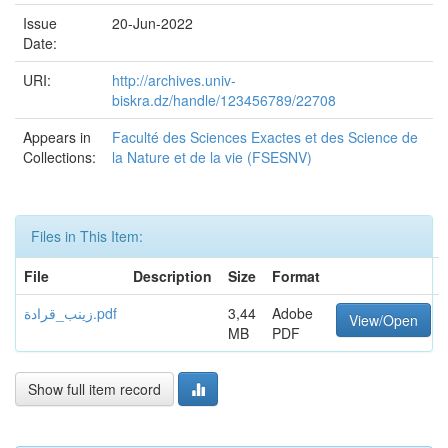
Issue
20-Jun-2022
Date:
URI:
http://archives.univ-
biskra.dz/handle/123456789/22708
Appears in
Faculté des Sciences Exactes et des Science de
Collections:
la Nature et de la vie (FSESNV)
Files in This Item:
File
Description
Size
Format
زينب_قرادة.pdf
3,44
Adobe
View/Open
MB
PDF
Show full item record