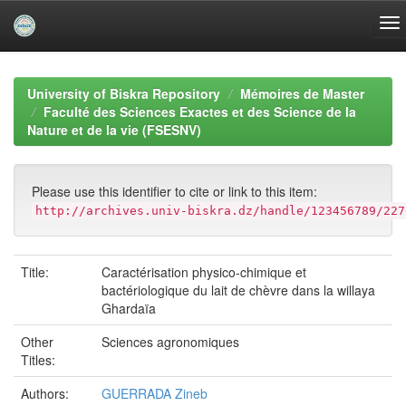
Skip
navigation
University of Biskra Repository
Mémoires de Master
Faculté des Sciences Exactes et des Science de la
Nature et de la vie (FSESNV)
Please use this identifier to cite or link to this item:
http://archives.univ-biskra.dz/handle/123456789/227
Title:
Caractérisation physico-chimique et
bactériologique du lait de chèvre dans la willaya
Ghardaïa
Other
Sciences agronomiques
Titles:
Authors:
GUERRADA Zineb