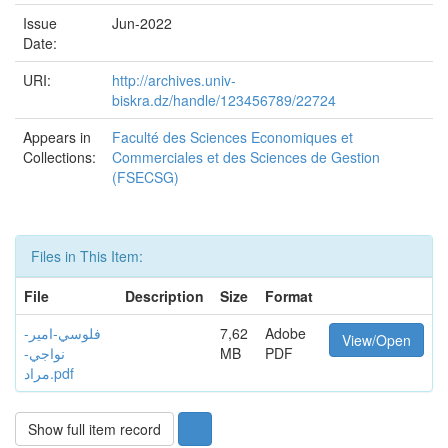
Issue
Jun-2022
Date:
URI:
http://archives.univ-
biskra.dz/handle/123456789/22724
Appears in
Faculté des Sciences Economiques et
Collections:
Commerciales et des Sciences de Gestion
(FSECSG)
Files in This Item:
File
Description
Size
Format
فلوسي-امير-
7,62
Adobe
View/Open
نواجي-
MB
PDF
مراد.pdf
Show full item record