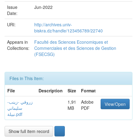
Issue
Jun-2022
Date:
URI:
http://archives.univ-
biskra.dz/handle/123456789/22740
Appears in
Faculté des Sciences Economiques et
Collections:
Commerciales et des Sciences de Gestion
(FSECSG)
Files in This Item:
File
Description
Size
Format
زروقي -زينب-
1,91
Adobe
View/Open
سليماني
MB
PDF
نبيلة.pdf
Show full item record