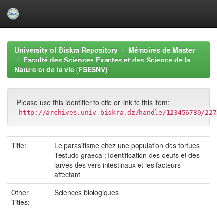
Skip
navigation
University of Biskra Repository
Mémoires de Master
Faculté des Sciences Exactes et des Science de la
Nature et de la vie (FSESNV)
Please use this identifier to cite or link to this item:
http://archives.univ-biskra.dz/handle/123456789/227
Title:
Le parasitisme chez une population des tortues
Testudo graeca : Identification des oeufs et des
larves des vers intestinaux et les facteurs
affectant
Other
Sciences biologiques
Titles: