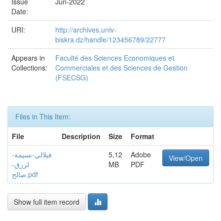
Issue
Jun-2022
Date:
URI:
http://archives.univ-
biskra.dz/handle/123456789/22777
Appears in
Faculté des Sciences Economiques et
Collections:
Commerciales et des Sciences de Gestion
(FSECSG)
Files in This Item:
File
Description
Size
Format
فیلالي-نسیمة-
5,12
Adobe
View/Open
لرزق-
MB
PDF
صالح.pdf
Show full item record