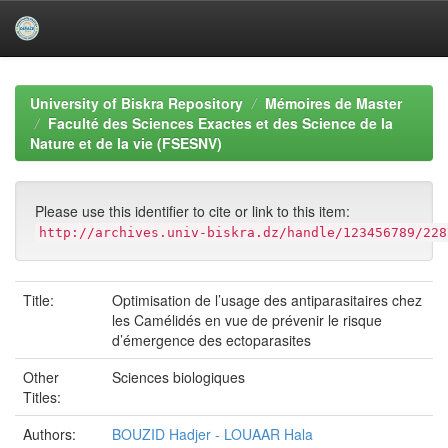
Skip
navigation
University of Biskra Repository
Mémoires de Master
Faculté des Sciences Exactes et des Science de la
Nature et de la vie (FSESNV)
Please use this identifier to cite or link to this item:
http://archives.univ-biskra.dz/handle/123456789/228
Title:
Optimisation de l’usage des antiparasitaires chez
les Camélidés en vue de prévenir le risque
d’émergence des ectoparasites
Other
Sciences biologiques
Titles:
Authors:
BOUZID Hadjer - LOUAAR Hala