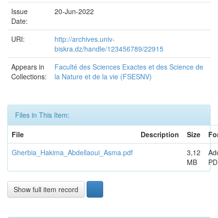
Issue
20-Jun-2022
Date:
URI:
http://archives.univ-
biskra.dz/handle/123456789/22915
Appears in
Faculté des Sciences Exactes et des Science de
Collections:
la Nature et de la vie (FSESNV)
Files in This Item:
File
Description
Size
Fo
Gherbia_Hakima_Abdellaoui_Asma.pdf
3,12
Ad
MB
PD
Show full item record