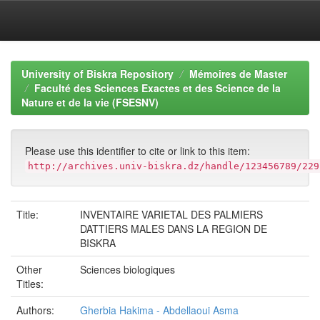
Skip
navigation
University of Biskra Repository
Mémoires de Master
Faculté des Sciences Exactes et des Science de la
Nature et de la vie (FSESNV)
Please use this identifier to cite or link to this item:
http://archives.univ-biskra.dz/handle/123456789/229
Title:
INVENTAIRE VARIETAL DES PALMIERS
DATTIERS MALES DANS LA REGION DE
BISKRA
Other
Sciences biologiques
Titles:
Authors:
Gherbia Hakima - Abdellaoui Asma