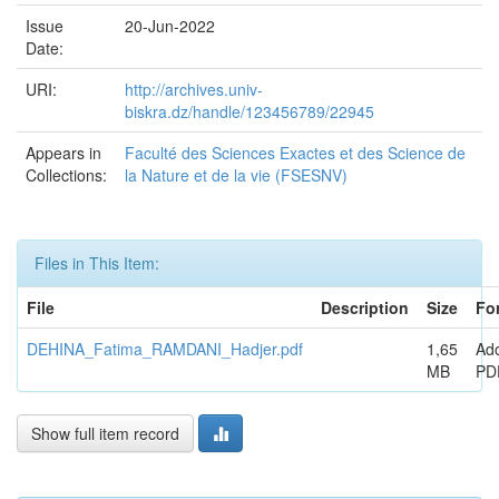
Issue
20-Jun-2022
Date:
URI:
http://archives.univ-
biskra.dz/handle/123456789/22945
Appears in
Faculté des Sciences Exactes et des Science de
Collections:
la Nature et de la vie (FSESNV)
Files in This Item:
File
Description
Size
Fo
DEHINA_Fatima_RAMDANI_Hadjer.pdf
1,65
Ad
MB
PD
Show full item record