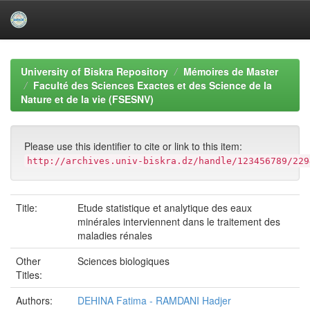
Skip
navigation
University of Biskra Repository
Mémoires de Master
Faculté des Sciences Exactes et des Science de la
Nature et de la vie (FSESNV)
Please use this identifier to cite or link to this item:
http://archives.univ-biskra.dz/handle/123456789/229
Title:
Etude statistique et analytique des eaux
minérales interviennent dans le traitement des
maladies rénales
Other
Sciences biologiques
Titles:
Authors:
DEHINA Fatima - RAMDANI Hadjer