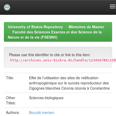
Skip
navigation
University of Biskra Repository
Mémoires de Master
Faculté des Sciences Exactes et des Science de la
Nature et de la vie (FSESNV)
Please use this identifier to cite or link to this item:
http://archives.univ-biskra.dz/handle/123456789/229
Title:
Effet de l’utilisation des sites de nidification
anthropogénique sur le succès reproducteur des
Cigognes blanches Ciconia ciconia à Constantine
Other
Sciences biologiques
Titles:
Authors:
Bouzidi meriem