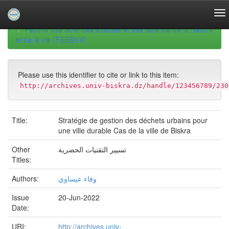
Skip
navigation
University of Biskra Repository
Mémoires de Master
Faculté des Sciences Exactes et des Science de la Nature
et de la vie (FSESNV)
Please use this identifier to cite or link to this item:
http://archives.univ-biskra.dz/handle/123456789/230
Title:
Stratégie de gestion des déchets urbains pour
une ville durable Cas de la ville de Biskra
Other
تسيير التقنيات الحضرية
Titles:
Authors:
وفاء عيساوي
Issue
20-Jun-2022
Date:
URI:
http://archives.univ-