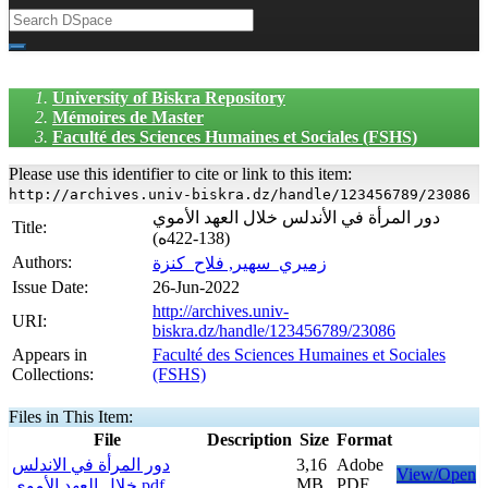
University of Biskra Repository
Mémoires de Master
Faculté des Sciences Humaines et Sociales (FSHS)
Please use this identifier to cite or link to this item:
http://archives.univ-biskra.dz/handle/123456789/23086
دور المرأة في الأندلس خلال العهد الأموي
Title:
(138-422ه)
Authors:
زميري_سهير, فلاح_كنزة
Issue Date:
26-Jun-2022
http://archives.univ-
URI:
biskra.dz/handle/123456789/23086
Appears in
Faculté des Sciences Humaines et Sociales
Collections:
(FSHS)
Files in This Item:
File
Description
Size
Format
دور المرأة في الاندلس
3,16
Adobe
View/Open
MB
PDF
خلال العهد الأموي.pdf