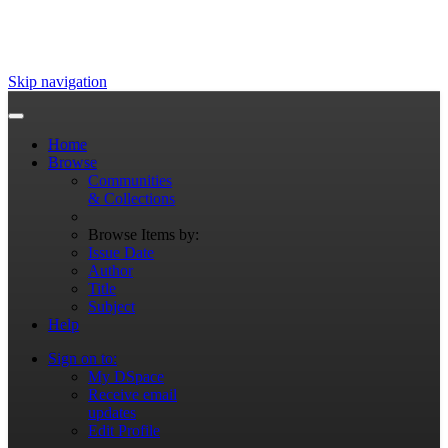
Skip navigation
Home
Browse
Communities
& Collections
Browse Items by:
Issue Date
Author
Title
Subject
Help
Sign on to:
My DSpace
Receive email
updates
Edit Profile