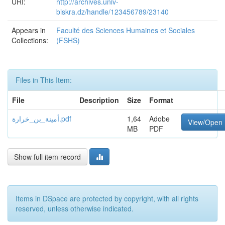
URI:
http://archives.univ-
biskra.dz/handle/123456789/23140
Appears in
Faculté des Sciences Humaines et Sociales
Collections:
(FSHS)
Files in This Item:
File
Description
Size
Format
أمينة_بن_خرارة.pdf
1,64
Adobe
View/Open
MB
PDF
Show full item record
Items in DSpace are protected by copyright, with all rights
reserved, unless otherwise indicated.