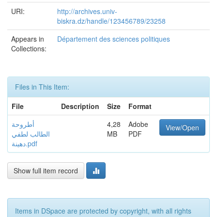
URI:
http://archives.univ-
biskra.dz/handle/123456789/23258
Appears in
Département des sciences politiques
Collections:
Files in This Item:
File
Description
Size
Format
أطروحة
4,28
Adobe
View/Open
الطالب لطفي
MB
PDF
دهينة.pdf
Show full item record
Items in DSpace are protected by copyright, with all rights