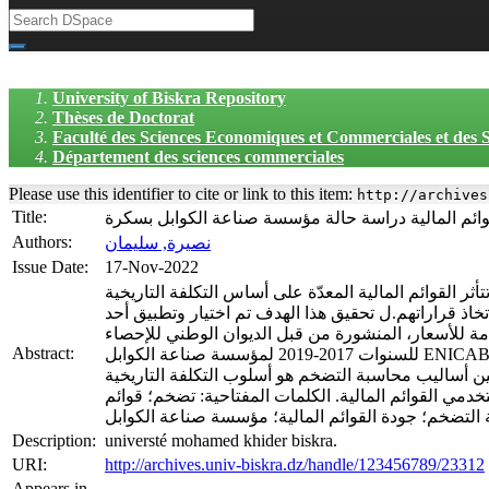
University of Biskra Repository
Thèses de Doctorat
Faculté des Sciences Economiques et Commerciales et des
Département des sciences commerciales
Please use this identifier to cite or link to this item:
http://archives
Title:
ئم المالية دراسة حالة مؤسسة صناعة الكوابل بسكرة
Authors:
نصيرة, سليمان
Issue Date:
17-Nov-2022
 القوائم المالية المعدّة على أساس التكلفة التاريخية
خاذ قراراتهم.ل تحقيق هذا الهدف تم اختيار وتطبيق أحد
شورة من قبل الديوان الوطني للإحصاء (ONS) على القوائم المالية
Abstract:
للسنوات 2017-2019 لمؤسسة صناعة الكوابل ENICAB بسكرة المعدّة على أساس تاريخي. نتائج الدراسة تتمثل في تتأثر عناصر القوائم المالية للمؤسسة محل الدراسة بالتغيرات في المستويات
 أساليب محاسبة التضخم هو أسلوب التكلفة التاريخية
خدمي القوائم المالية. الكلمات المفتاحية: تضخم؛ قوائم
Description:
universté mohamed khider biskra.
URI:
http://archives.univ-biskra.dz/handle/123456789/23312
Appears in