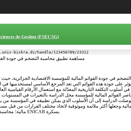
 Sciences de Gestion (FSECSG)
.univ-biskra.dz/handle/123456789/23312
مساهمة تطبيق محاسبة التضخم في جودة القوا
خم في جودة القوائم المالية للمؤسسة الاقتصادية الجزائرية، حيث تتأثر
يؤثر على جودة هذه القوائم التي تعد المرجع الأساسي لمستخدميها في ات
ب التكلفة التاريخية المعدّلة مع استعمال الأرقام القياسية العامة للأسعار، المن
توصلت الدراسة إلى أن الأسلوب الذي يمكن تطبيقه في المؤسسة من بين
المالية وجعلها أكثر ملائمة وموثوقية لاتخاذ مختلف القرارات من قبل مست
مالية؛ محاسبة التضخم؛ جودة القوائم المالية؛ مؤسسة صناعة الكوابل ENICAB بسكرة.