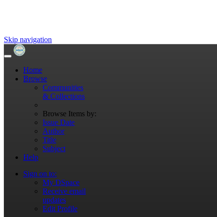
Skip navigation
Home
Browse
Communities
& Collections
Browse Items by:
Issue Date
Author
Title
Subject
Help
Sign on to:
My DSpace
Receive email
updates
Edit Profile